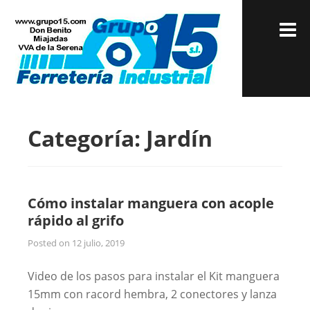
Skip
FERRETE
Ferreteria donde
to
M
encontrará todo
INDUSTR
content
para sus
GRUPO1
proyectos.
Categoría:
Jardín
Cómo instalar manguera con acople
rápido al grifo
Posted on
12 julio, 2019
Video de los pasos para instalar el Kit manguera
15mm con racord hembra, 2 conectores y lanza