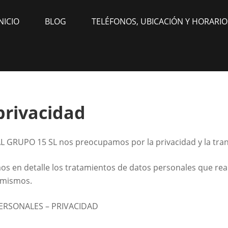
RÍA INDUSTRIAL GRUPO15
encontrará todo para sus proyectos.
NICIO
BLOG
TELÉFONOS, UBICACIÓN Y HORARIO
 privacidad
 GRUPO 15 SL nos preocupamos por la privacidad y la tran
mos en detalle los tratamientos de datos personales que rea
s mismos.
ERSONALES – PRIVACIDAD