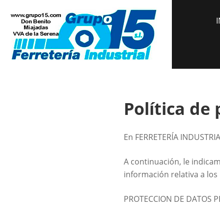
Skip
FERRETE
Ferreteria donde 
to
I
content
Política de
En FERRETERÍA INDUSTRIAL
A continuación, le indica
información relativa a lo
PROTECCION DE DATOS P